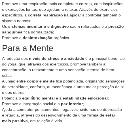
Promove uma respiração mais completa e correta, com inspirações
e expirações lentas, que ajudam a relaxar. Através de exercícios
específicos, a
correta respiração
irá ajudar a controlar também o
sistema nervoso;
Os
sistemas imunitário e digestivo
saem reforçados e a
pressão
sanguínea
fica normalizada;
Promove a
desintoxicação
orgânica.
Para a Mente
A redução dos
níveis de stress e ansiedade
é o principal benefício
do yoga, que, através dos exercícios, promove também a
concentração, o relaxamento e uma sensação intensa de bem-
estar;
A união entre
corpo e mente
fica potenciada, originando sensações
de serenidade, conforto, autoconfiança e uma maior perceção de si
e dos outros;
Potencia o
equilíbrio mental
e a
estabilidade emocional
;
Promove a integração social e a
paz interior
;
Ajuda a combater pensamentos negativos, sintomas de depressão
e letargia, através do desenvolvimento de uma
forma de estar
mais positiva
, em relação à vida.