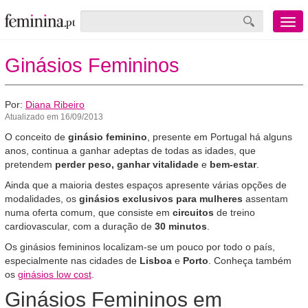
Menu
mobile
Ginásios Femininos
Por:
Diana Ribeiro
Atualizado em 16/09/2013
O conceito de
ginásio feminino
, presente em Portugal há alguns
anos, continua a ganhar adeptas de todas as idades, que
pretendem
perder peso,
ganhar vitalidade
e
bem-estar
.
Ainda que a maioria destes espaços apresente várias opções de
modalidades, os
ginásios exclusivos para mulheres
assentam
numa oferta comum, que consiste em
circuitos
de treino
cardiovascular, com a duração de
30 minutos
.
Os ginásios femininos localizam-se um pouco por todo o país,
especialmente nas cidades de
Lisboa
e
Porto
. Conheça também
os
ginásios low cost
.
Ginásios Femininos em