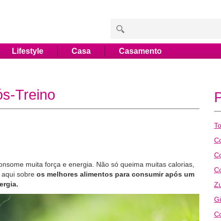
Lifestyle
Casa
Casamento
ós-Treino
To
C
Co
onsome muita força e energia. Não só queima muitas calorias,
C
a aqui sobre
os melhores alimentos para consumir após um
ergia.
Z
Gi
Co