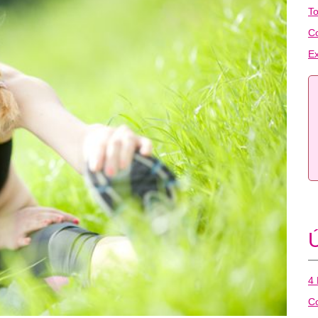
To
C
Ex
Ú
4 
Co