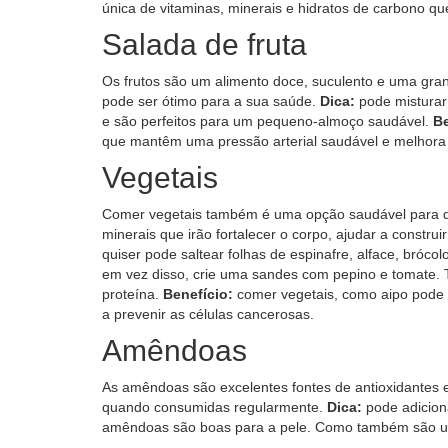
única de vitaminas, minerais e hidratos de carbono que
Salada de fruta
Os frutos são um alimento doce, suculento e uma grand
pode ser ótimo para a sua saúde.
Dica:
pode misturar 
e são perfeitos para um pequeno-almoço saudável.
Be
que mantêm uma pressão arterial saudável e melhora
Vegetais
Comer vegetais também é uma opção saudável para dar
minerais que irão fortalecer o corpo, ajudar a const
quiser pode saltear folhas de espinafre, alface, bró
em vez disso, crie uma sandes com pepino e tomate. 
proteína.
Benefício:
comer vegetais, como aipo pode d
a prevenir as células cancerosas.
Amêndoas
As amêndoas são excelentes fontes de antioxidantes e
quando consumidas regularmente.
Dica:
pode adicion
amêndoas são boas para a pele. Como também são uma