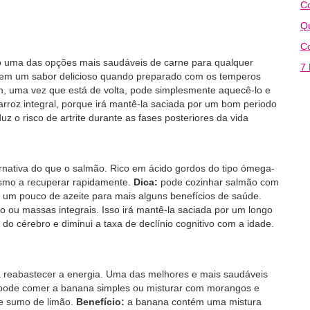
C
Q
C
do uma das opções mais saudáveis de carne para qualquer
7 
e tem um sabor delicioso quando preparado com os temperos
im, uma vez que está de volta, pode simplesmente aquecê-lo e
rroz integral, porque irá mantê-la saciada por um bom periodo
z o risco de artrite durante as fases posteriores da vida
rnativa do que o salmão. Rico em ácido gordos do tipo ómega-
nismo a recuperar rapidamente.
Dica:
pode cozinhar salmão com
 um pouco de azeite para mais alguns benefícios de saúde.
ou massas integrais. Isso irá mantê-la saciada por um longo
o cérebro e diminui a taxa de declínio cognitivo com a idade.
ra reabastecer a energia. Uma das melhores e mais saudáveis
ode comer a banana simples ou misturar com morangos e
de sumo de limão.
Benefício:
a banana contém uma mistura