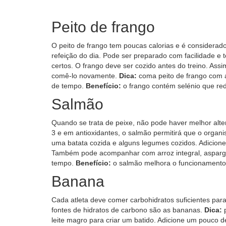
Peito de frango
O peito de frango tem poucas calorias e é considera
refeição do dia. Pode ser preparado com facilidade 
certos. O frango deve ser cozido antes do treino. Ass
comê-lo novamente.
Dica:
coma peito de frango com a
de tempo.
Benefício:
o frango contém selénio que redu
Salmão
Quando se trata de peixe, não pode haver melhor alte
3 e em antioxidantes, o salmão permitirá que o orga
uma batata cozida e alguns legumes cozidos. Adicione
Também pode acompanhar com arroz integral, aspargo 
tempo.
Benefício:
o salmão melhora o funcionamento d
Banana
Cada atleta deve comer carbohidratos suficientes pa
fontes de hidratos de carbono são as bananas.
Dica:
p
leite magro para criar um batido. Adicione um pouco 