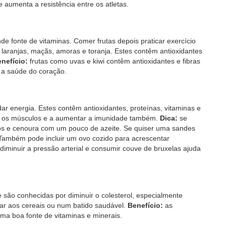
 aumenta a resistência entre os atletas.
e fonte de vitaminas. Comer frutas depois praticar exercício
laranjas, maçãs, amoras e toranja. Estes contêm antioxidantes
nefício:
frutas como uvas e kiwi contêm antioxidantes e fibras
 a saúde do coração.
 energia. Estes contêm antioxidantes, proteínas, vitaminas e
ruir os músculos e a aumentar a imunidade também.
Dica:
se
colos e cenoura com um pouco de azeite. Se quiser uma sandes
Também pode incluir um ovo cozido para acrescentar
iminuir a pressão arterial e consumir couve de bruxelas ajuda
 são conhecidas por diminuir o colesterol, especialmente
ar aos cereais ou num batido saudável.
Benefício:
as
 boa fonte de vitaminas e minerais.