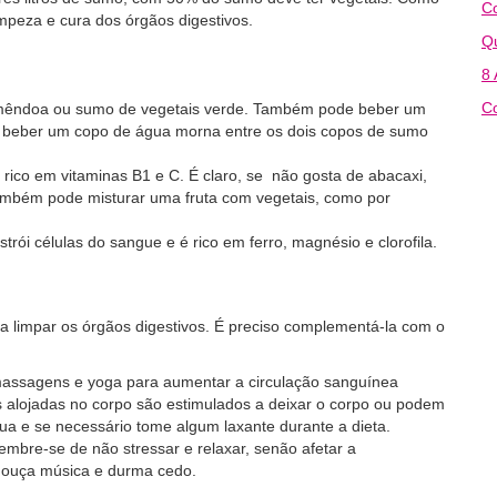
C
mpeza e cura dos órgãos digestivos.
Q
8 
C
amêndoa ou sumo de vegetais verde. Também pode beber um
 beber um copo de água morna entre os dois copos de sumo
ico em vitaminas B1 e C. É claro, se não gosta de abacaxi,
Também pode misturar uma fruta com vegetais, como por
trói células do sangue e é rico em ferro, magnésio e clorofila.
 limpar os órgãos digestivos. É preciso complementá-la com o
massagens e yoga para aumentar a circulação sanguínea
s alojadas no corpo são estimulados a deixar o corpo ou podem
ua e se necessário tome algum laxante durante a dieta.
lembre-se de não stressar e relaxar, senão afetar a
o, ouça música e durma cedo.