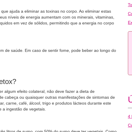
To
que ajuda a eliminar as toxinas no corpo. Ao eliminar estas
C
seus níveis de energia aumentam com os minerais, vitaminas,
Ex
líquidos em vez de sólidos, permitindo que a energia no corpo
bem de saúde. Em caso de sentir fome, pode beber ao longo do
etox?
r algum efeito colateral, não deve fazer a dieta de
 de cabeça ou quaisquer outras manifestações de sintomas de
Ú
, carne, café, álcool, trigo e produtos lácteos durante este
e a ingestão de vegetais.
4 
Co
rês litros de sumo, com 50% do sumo deve ter vegetais. Como