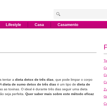
Lifestyle
Casa
Casamento
To
C
Co
a tentar a
dieta detox de três dias
, que pode limpar o corpo
C
 A
dieta de sumo detox de três dias
é um tipo de
dieta de
s as toxinas. O ideal é durante três dias seguir uma dieta
Z
ção seja perfeita.
Quer saber mais sobre este método eficaz
Gi
Co