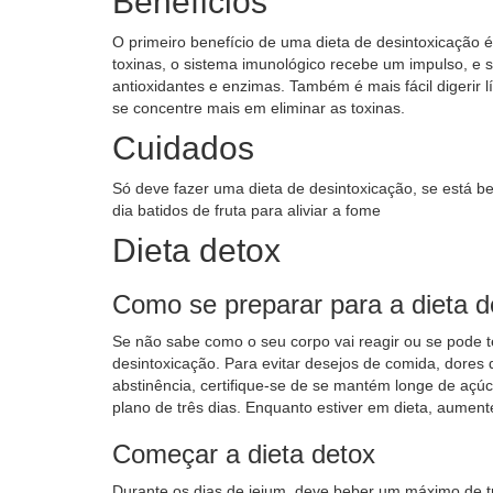
Benefícios
O primeiro benefício de uma dieta de desintoxicação é 
toxinas, o sistema imunológico recebe um impulso, e 
antioxidantes e enzimas. Também é mais fácil digerir 
se concentre mais em eliminar as toxinas.
Cuidados
Só deve fazer uma dieta de desintoxicação, se está 
dia batidos de fruta para aliviar a fome
Dieta detox
Como se preparar para a dieta d
Se não sabe como o seu corpo vai reagir ou se pode te
desintoxicação. Para evitar desejos de comida, dores
abstinência, certifique-se de se mantém longe de açúcar
plano de três dias. Enquanto estiver em dieta, aument
Começar a dieta detox
Durante os dias de jejum, deve beber um máximo de t