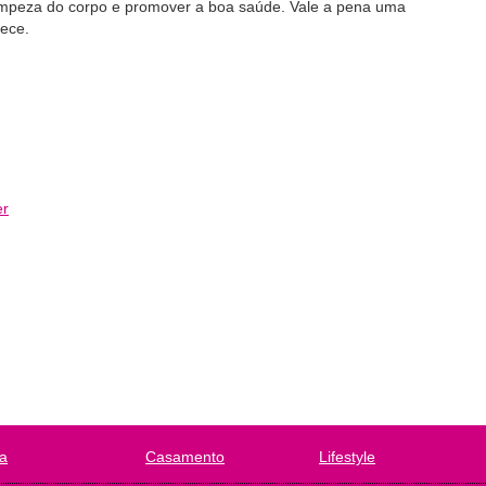
 limpeza do corpo e promover a boa saúde. Vale a pena uma
rece.
er
a
Casamento
Lifestyle