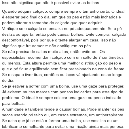
Isso não significa que não é possível evitar as bolhas.
Quando adquirir calçado, compre sempre o tamanho certo. O ideal
é esperar pelo final do dia, em que os pés estão mais inchados e
podem alterar o tamanho do calçado que quer adquirir.
Verifique se o calçado se encaixa no pé adequadamente. Se o pé
desliza ou aperta, então pode causar bolhas. Evite comprar calçado
desconfortável, pois por que o tente alargar em casa, isso não
significa que futuramente não danifiquem os pés.
Se não precisa de saltos muito altos, então evite-os. Os
especialistas recomendam calçado com um salto de 7 centímetros
ou menos. Esta altura permite uma melhor distribuição do peso e
que o pé fique equilibrado sem ficar pressionado na zona da frente.
Se o sapato tiver tiras, cordões ou laços vá ajustando-os ao longo
do dia.
Se já estiver a sofrer com uma bolha, use uma gaze para proteger.
Já existem muitas marcas com pensos indicados para este tipo de
problema. O ideal é sempre colocar uma gaze ou penso indicado
para bolhas.
A humidade é também tende a causar bolhas. Pode manter os pés
secos usando pó talco ou, em casos extremos, um antiperspirante.
Se acha que já se está a formar uma bolha, use vaselina ou um
lubrificante semelhante para evitar uma fricção ainda mais penosa.