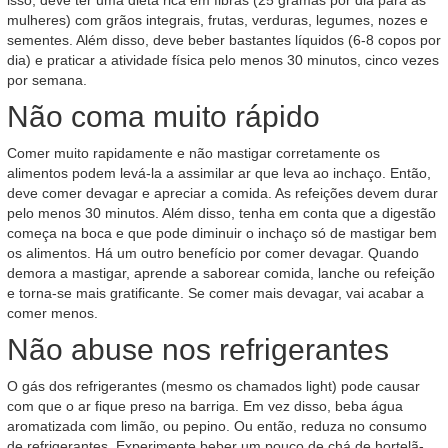
isso, deve ter uma dieta rica em fibras (25 gramas por dia para as
mulheres) com grãos integrais, frutas, verduras, legumes, nozes e
sementes. Além disso, deve beber bastantes líquidos (6-8 copos por
dia) e praticar a atividade física pelo menos 30 minutos, cinco vezes
por semana.
Não coma muito rápido
Comer muito rapidamente e não mastigar corretamente os
alimentos podem levá-la a assimilar ar que leva ao inchaço. Então,
deve comer devagar e apreciar a comida. As refeições devem durar
pelo menos 30 minutos. Além disso, tenha em conta que a digestão
começa na boca e que pode diminuir o inchaço só de mastigar bem
os alimentos. Há um outro benefício por comer devagar. Quando
demora a mastigar, aprende a saborear comida, lanche ou refeição
e torna-se mais gratificante. Se comer mais devagar, vai acabar a
comer menos.
Não abuse nos refrigerantes
O gás dos refrigerantes (mesmo os chamados light) pode causar
com que o ar fique preso na barriga. Em vez disso, beba água
aromatizada com limão, ou pepino. Ou então, reduza no consumo
de refrigerantes. Experimente beber um pouco de chá de hortelã-