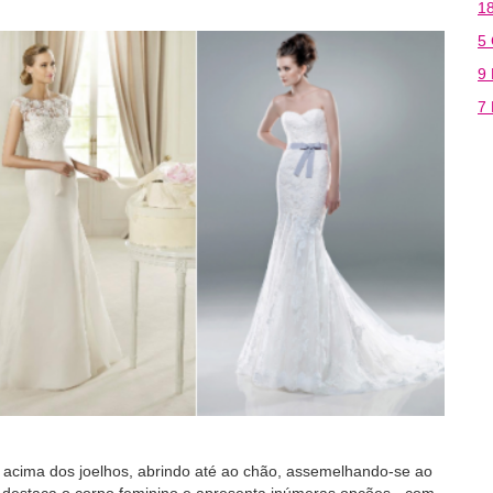
18
5
9
7
 acima dos joelhos, abrindo até ao chão, assemelhando-se ao
lo destaca o corpo feminino e apresenta inúmeras opções - com