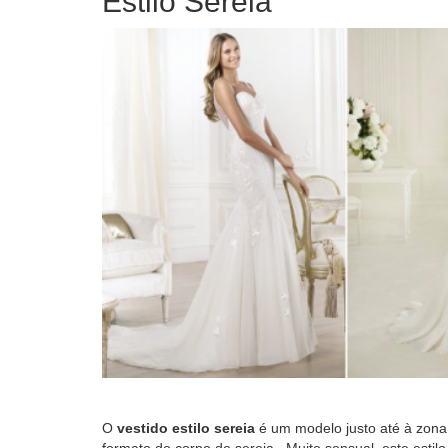
Estilo Sereia
O
vestido estilo sereia
é um modelo justo até à zona
formato do corpo de sereia. Muito sensual, este esti