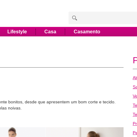
Lifestyle
Casa
Casamento
Al
Sa
Ve
te bonitos, desde que apresentem um bom corte e tecido.
T
elas noivas.
Te
Pr
P