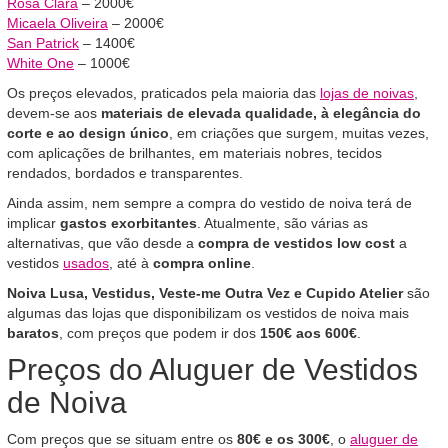
Rosa Clará
– 2000€
Micaela Oliveira
– 2000€
San Patrick
– 1400€
White One
– 1000€
Os preços elevados, praticados pela maioria das
lojas de noivas
,
devem-se aos
materiais de elevada qualidade, à elegância do
corte e ao design único
, em criações que surgem, muitas vezes,
com aplicações de brilhantes, em materiais nobres, tecidos
rendados, bordados e transparentes.
Ainda assim, nem sempre a compra do vestido de noiva terá de
implicar
gastos exorbitantes
. Atualmente, são várias as
alternativas, que vão desde a
compra de vestidos low cost
a
vestidos
usados
, até à
compra online
.
Noiva Lusa, Vestidus, Veste-me Outra Vez e Cupido Atelier
são
algumas das lojas que disponibilizam os vestidos de noiva mais
baratos
, com preços que podem ir dos
150€ aos 600€
.
Preços do Aluguer de Vestidos
de Noiva
Com preços que se situam entre os
80€ e os 300€
, o
aluguer de