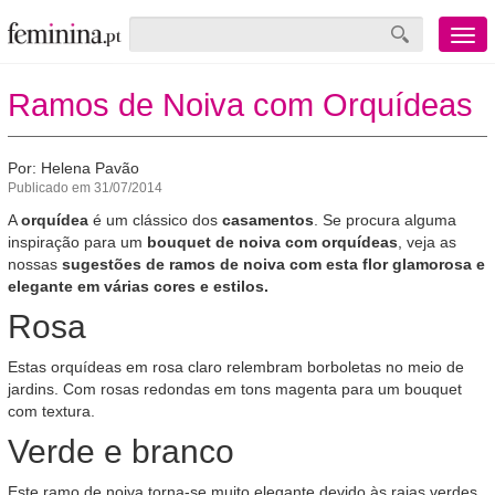
Menu
mobile
Ramos de Noiva com Orquídeas
Por: Helena Pavão
Publicado em 31/07/2014
A
orquídea
é um clássico dos
casamentos
. Se procura alguma
inspiração para um
bouquet de noiva com orquídeas
, veja as
nossas
sugestões de ramos de noiva com esta flor glamorosa e
elegante em várias cores e estilos.
Rosa
Estas orquídeas em rosa claro relembram borboletas no meio de
jardins. Com rosas redondas em tons magenta para um bouquet
com textura.
Verde e branco
Este ramo de noiva torna-se muito elegante devido às raias verdes