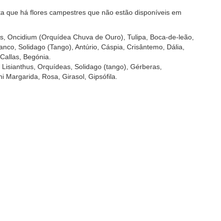
 que há flores campestres que não estão disponíveis em
Íris, Oncidium (Orquídea Chuva de Ouro), Tulipa, Boca-de-leão,
ranco, Solidago (Tango), Antúrio, Cáspia, Crisântemo, Dália,
, Callas, Begónia.
, Lisianthus, Orquídeas, Solidago (tango), Gérberas,
i Margarida, Rosa, Girasol, Gipsófila.