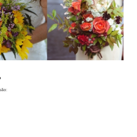
?
são: