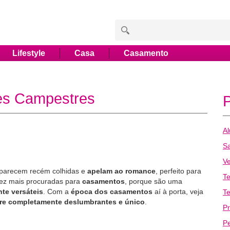
Lifestyle
Casa
Casamento
es Campestres
Al
Sa
Ve
e parecem recém colhidas e
apelam ao romance
, perfeito para
T
ez mais procuradas para
casamentos
, porque são uma
nte versáteis
. Com a
época dos casamentos
aí à porta, veja
Te
re completamente deslumbrantes e único
.
Pr
P