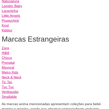
Naturapura
Lanidor Baby
Laranjinha
Little Angels
Piupiuchick
Knot
Kiddos
Marcas Estrangeiras
Zara
H&M
Chicco
Prenatal
Mayoral
Metro Kids
Neck & Neck
Tic Tac
Tuc Tuc
Vertbaudet
Smallable
As marcas acima mencionadas apresentam coleções para bebé
menino e menina, sendo que algumas comercializam vestuário