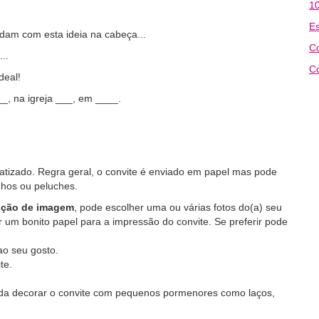
10
Es
am com esta ideia na cabeça...
C
..
Co
deal!
__, na igreja ___, em ____.
 batizado. Regra geral, o convite é enviado em papel mas pode
nhos ou peluches.
ição de imagem
, pode escolher uma ou várias fotos do(a) seu
her um bonito papel para a impressão do convite. Se preferir pode
ao seu gosto.
te.
nda decorar o convite com pequenos pormenores como laços,