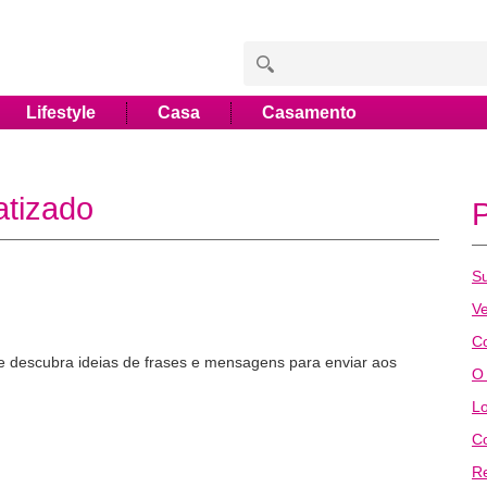
Lifestyle
Casa
Casamento
atizado
Su
V
C
 descubra ideias de frases e mensagens para enviar aos
O
Lo
Co
R