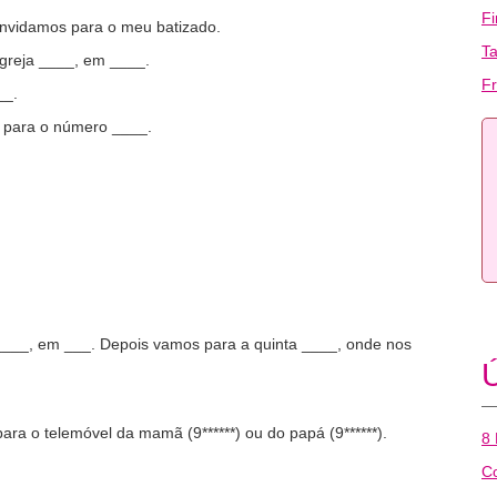
F
onvidamos para o meu batizado.
T
igreja ____, em ____.
Fr
__.
, para o número ____.
_____, em ___. Depois vamos para a quinta ____, onde nos
Ú
!
ara o telemóvel da mamã (9******) ou do papá (9******).
8 
Co