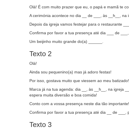
Olá! É com muito prazer que eu, o papá e mamã te c
A cerimónia acontece no dia __ de ___, às __h__, na 
Depois da igreja vamos festejar para o restaurante __
Confirma por favor a tua presença até dia ___ de ___
Um beijinho muito grande do(a) ______.
Texto 2
Olá!
Ainda sou pequenino(a) mas já adoro festas!
Por isso, gostava muito que viessem ao meu batizado!
Marca já na tua agenda: dia __, às __h__, na igreja 
espera muita diversão e boa comida!
Conto com a vossa presença neste dia tão importante
Confirma por favor a tua presença até dia __ de ___, p
Texto 3