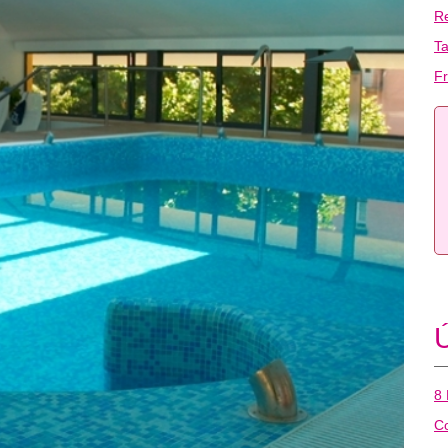
R
T
Fr
Ú
8 
Co