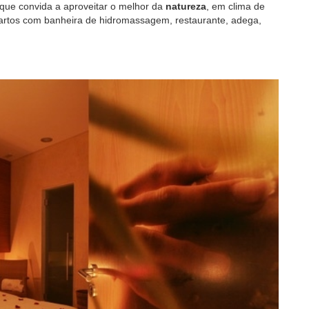
 que convida a aproveitar o melhor da
natureza
, em clima de
artos com banheira de hidromassagem, restaurante, adega,