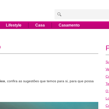
Lifestyle
Casa
Casamento
o
Su
V
C
ico
, confira as sugestões que temos para si, para que possa
Te
O
Lo
Co