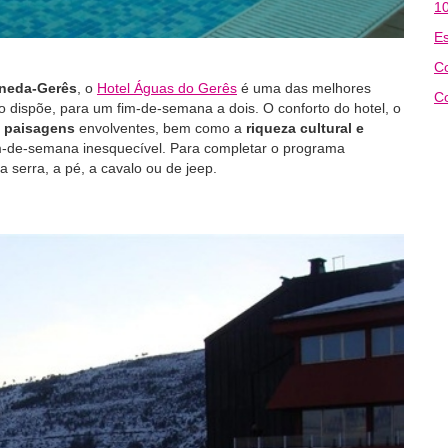
10
Es
C
eneda-Gerês
, o
Hotel Águas do Gerês
é uma das melhores
Co
ão dispõe, para um fim-de-semana a dois. O conforto do hotel, o
s
paisagens
envolventes, bem como a
riqueza cultural e
m-de-semana inesquecível. Para completar o programa
 serra, a pé, a cavalo ou de jeep.