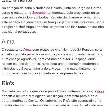
No coração da zona histórica do Chiado, junto ao Largo do Carmo,
surge o restaurante
Sacramento
, marcado pela arquitetura única,
com arcos de tijolo e abóbodas. Repleto de charme e romantismo,
este espaço é o ideal para um tranquilo jantar à luz das velas. Sob a
direção do chef Hugo Landeiro, os pratos são inspirados na cozinha
tradicional portuguesa.
Alma
O restaurante
Alma
, com pratos do chef Henrique Sá Pessoa, será
a melhor aposta para os casais que procuram um jantar romântico,
num espaço agradável, com cozinha de autor. O espaço, onde
reinam os tons de branco, apresenta uma decoração moderna e
intimista, ideal para jantar a dois. A cozinha é maioritariamente
portuguesa, com toques inovadores e surpreendentes.
Rio’s
Marcado pelos tons quentes e pelas linhas contemporâneas, o
Rio’s
beneficia de uma privilegiada localização, com vista para o rio e
para a marina de Oeiras. Os sabores do Rio’s são essencialmente
mediterrânicos, com toques de criatividade e inovação. Aliando uma