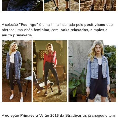
A coleção
"Feelings"
é uma linha inspirada pelo
positivismo
que
oferece uma visão
feminina
, com
looks relaxados, simples e
muito primaveris.
A
coleção Primavera-Verão 2016 da Stradivarius
já chegou e tem