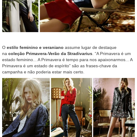
O
estilo feminino e veraniano
assume lugar de destaque
na
coleção Primavera-Verão da Stradivarius
. “A Primavera é um
estado feminino... A Primavera é tempo para nos apaixonarmos... A
Primavera é um estado de espírito” são as frases-chave da
campanha e não poderia estar mais certo.