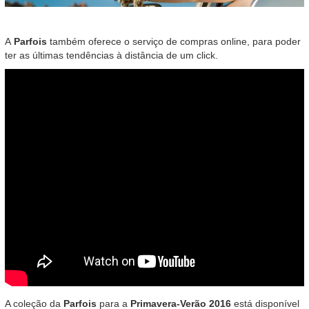
A
Parfois
também oferece o serviço de compras online, para poder
ter as últimas tendências à distância de um click.
A coleção da
Parfois
para a
Primavera-Verão 2016
está disponível