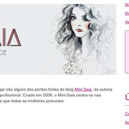
Ma
R
Ve
gar são alguns dos pontos fortes do blog
Mini-Saia
, da autoria
rofissional. Criado em 2006, o Mini-Saia centra-se nas
Ú
za que todas as mulheres procuram.
Co
Ac