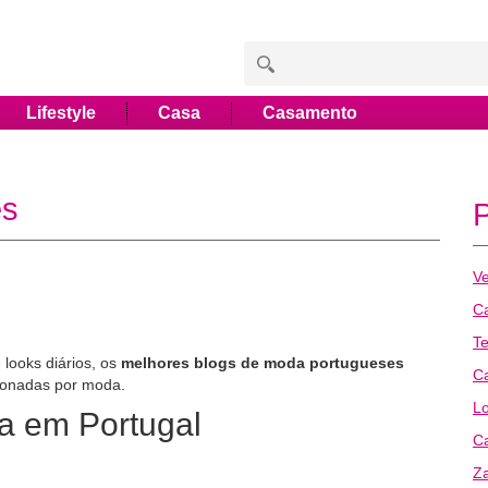
Lifestyle
Casa
Casamento
es
Ve
Ca
T
 looks diários, os
melhores blogs de moda portugueses
Ca
ixonadas por moda.
L
a em Portugal
Ca
Z