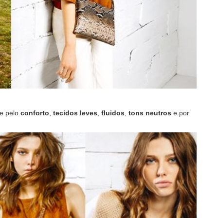
e pelo
conforto
,
tecidos leves
,
fluidos
,
tons neutros
e por