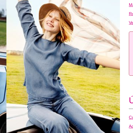
Ma
R
Ve
Ú
Co
Ac