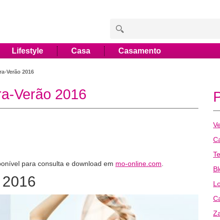
Lifestyle
Casa
Casamento
ra-Verão 2016
ra-Verão 2016
Ve
Ca
T
sponível para consulta e download em
mo-online.com
.
B
 2016
L
Ca
Z