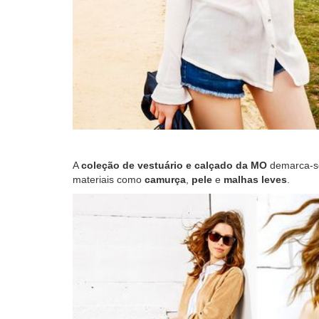
A
coleção de vestuário e calçado da MO
demarca-s
materiais como
camurça
,
pele
e
malhas leves
.