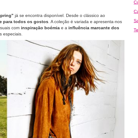
Co
Ca
Spring"
já se encontra disponível. Desde o clássico ao
Sa
 e para todos os gostos
. A coleção é variada e apresenta-nos
asuais com
inspiração boémia
e a
influência marcante dos
Te
s especiais.