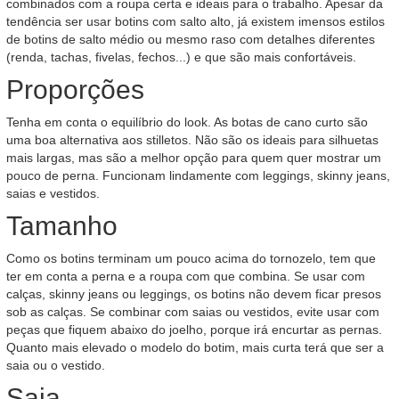
combinados com a roupa certa e ideais para o trabalho. Apesar da
tendência ser usar botins com salto alto, já existem imensos estilos
de botins de salto médio ou mesmo raso com detalhes diferentes
(renda, tachas, fivelas, fechos...) e que são mais confortáveis.
Proporções
Tenha em conta o equilíbrio do look. As botas de cano curto são
uma boa alternativa aos stilletos. Não são os ideais para silhuetas
mais largas, mas são a melhor opção para quem quer mostrar um
pouco de perna. Funcionam lindamente com leggings, skinny jeans,
saias e vestidos.
Tamanho
Como os botins terminam um pouco acima do tornozelo, tem que
ter em conta a perna e a roupa com que combina. Se usar com
calças, skinny jeans ou leggings, os botins não devem ficar presos
sob as calças. Se combinar com saias ou vestidos, evite usar com
peças que fiquem abaixo do joelho, porque irá encurtar as pernas.
Quanto mais elevado o modelo do botim, mais curta terá que ser a
saia ou o vestido.
Saia