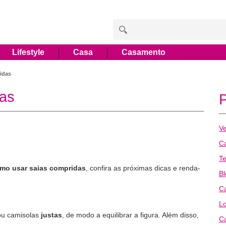
Lifestyle
Casa
Casamento
idas
as
Ve
Ca
T
mo usar saias compridas
, confira as próximas dicas e renda-
B
Ca
L
ou camisolas
justas
, de modo a equilibrar a figura. Além disso,
Ca