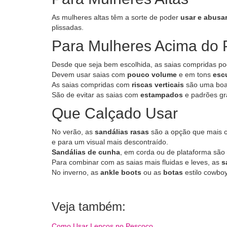
As mulheres altas têm a sorte de poder
usar e abusa
plissadas.
Para Mulheres Acima do 
Desde que seja bem escolhida, as saias compridas po
Devem usar saias com
pouco volume
e em tons
esc
As saias compridas com
riscas verticais
são uma boa 
São de evitar as saias com
estampados
e padrões gr
Que Calçado Usar
No verão, as
sandálias rasas
são a opção que mais c
e para um visual mais descontraído.
Sandálias de cunha
, em corda ou de plataforma são
Para combinar com as saias mais fluidas e leves, as
s
No inverno, as
ankle boots
ou as
botas
estilo cowbo
Veja também:
Como Usar Lenços no Pescoço