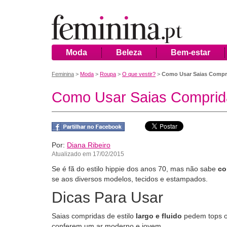
Moda
Beleza
Bem-estar
Feminina
>
Moda
>
Roupa
>
O que vestir?
>
Como Usar Saias Compr
Como Usar Saias Comprid
Por:
Diana Ribeiro
Atualizado em 17/02/2015
Se é fã do estilo hippie dos anos 70, mas não sabe
co
se aos diversos modelos, tecidos e estampados.
Dicas Para Usar
Saias compridas de estilo
largo e fluido
pedem tops 
conferem um ar moderno e jovem.