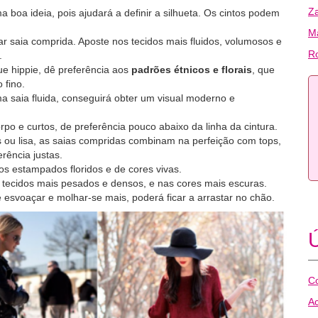
Z
 boa ideia, pois ajudará a definir a silhueta. Os cintos podem
Ma
r saia comprida. Aposte nos tecidos mais fluidos, volumosos e
R
.
e hippie, dê preferência aos
padrões étnicos e florais
, que
 fino.
a saia fluida, conseguirá obter um visual moderno e
po e curtos, de preferência pouco abaixo da linha da cintura.
ou lisa, as saias compridas combinam na perfeição com tops,
rência justas.
nos estampados floridos e de cores vivas.
s tecidos mais pesados e densos, e nas cores mais escuras.
 esvoaçar e molhar-se mais, poderá ficar a arrastar no chão.
Ú
Co
Ac