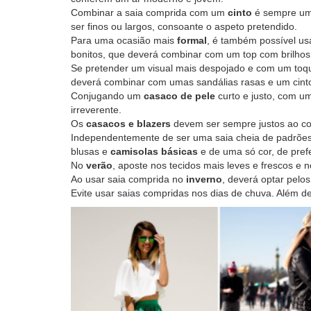
Combinar a saia comprida com um
cinto
é sempre uma
ser finos ou largos, consoante o aspeto pretendido.
Para uma ocasião mais
formal
, é também possível usa
bonitos, que deverá combinar com um top com brilhos
Se pretender um visual mais despojado e com um toqu
deverá combinar com umas sandálias rasas e um cinto
Conjugando um
casaco de pele
curto e justo, com um
irreverente.
Os
casacos e blazers
devem ser sempre justos ao cor
Independentemente de ser uma saia cheia de padrões 
blusas e
camisolas básicas
e de uma só cor, de prefe
No
verão
, aposte nos tecidos mais leves e frescos e 
Ao usar saia comprida no
inverno
, deverá optar pelo
Evite usar saias compridas nos dias de chuva. Além de