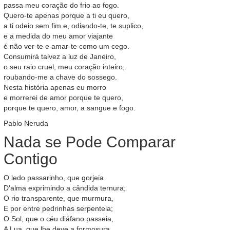
passa meu coração do frio ao fogo.
Quero-te apenas porque a ti eu quero,
a ti odeio sem fim e, odiando-te, te suplico,
e a medida do meu amor viajante
é não ver-te e amar-te como um cego.
Consumirá talvez a luz de Janeiro,
o seu raio cruel, meu coração inteiro,
roubando-me a chave do sossego.
Nesta história apenas eu morro
e morrerei de amor porque te quero,
porque te quero, amor, a sangue e fogo.
Pablo Neruda
Nada se Pode Comparar
Contigo
O ledo passarinho, que gorjeia
D'alma exprimindo a cândida ternura;
O rio transparente, que murmura,
E por entre pedrinhas serpenteia;
O Sol, que o céu diáfano passeia,
A Lua, que lhe deve a formosura,