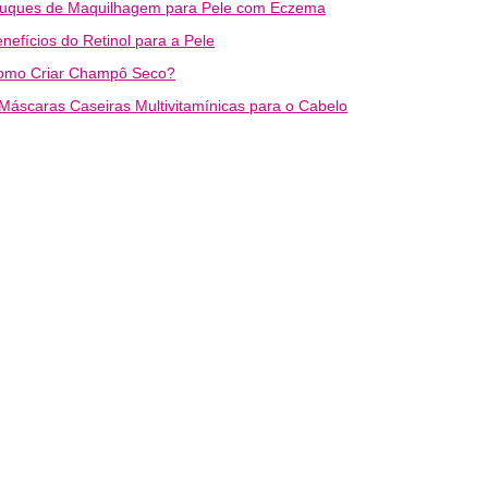
ruques de Maquilhagem para Pele com Eczema
nefícios do Retinol para a Pele
omo Criar Champô Seco?
Máscaras Caseiras Multivitamínicas para o Cabelo