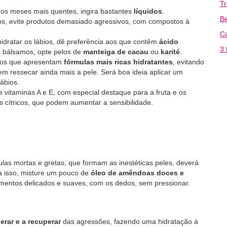
T
 nos meses mais quentes, ingira bastantes
líquidos
.
Be
ios, evite produtos demasiado agressivos, com compostos à
C
idratar os lábios, dê preferência aos que contêm
ácido
3 
os bálsamos, opte pelos de
manteiga de cacau
ou
karité
.
e nos que apresentam
fórmulas mais ricas hidratantes
, evitando
em ressecar ainda mais a pele. Será boa ideia aplicar um
lábios.
e vitaminas A e E, com especial destaque para a fruta e os
tos cítricos, que podem aumentar a sensibilidade.
lulas mortas e gretas, que formam as inestéticas peles, deverá
a isso, misture um pouco de
óleo de amêndoas doces e
vimentos delicados e suaves, com os dedos, sem pressionar.
erar e a recuperar
das agressões, fazendo uma hidratação à