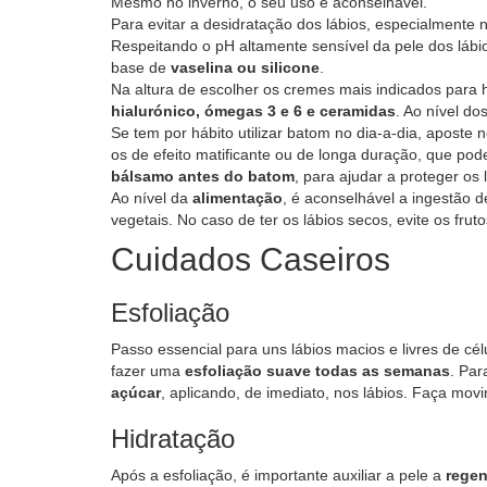
Mesmo no inverno, o seu uso é aconselhável.
Para evitar a desidratação dos lábios, especialmente
Respeitando o pH altamente sensível da pele dos láb
base de
vaselina ou silicone
.
Na altura de escolher os cremes mais indicados para h
hialurónico, ómegas 3 e 6 e ceramidas
. Ao nível d
Se tem por hábito utilizar batom no dia-a-dia, apost
os de efeito matificante ou de longa duração, que pod
bálsamo antes do batom
, para ajudar a proteger os 
Ao nível da
alimentação
, é aconselhável a ingestão d
vegetais. No caso de ter os lábios secos, evite os fru
Cuidados Caseiros
Esfoliação
Passo essencial para uns lábios macios e livres de cé
fazer uma
esfoliação suave todas as semanas
. Par
açúcar
, aplicando, de imediato, nos lábios. Faça mo
Hidratação
Após a esfoliação, é importante auxiliar a pele a
regen