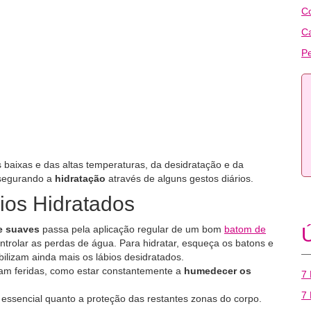
C
C
Pe
 baixas e das altas temperaturas, da desidratação e da
ssegurando a
hidratação
através de alguns gestos diários.
ios Hidratados
 e suaves
passa pela aplicação regular de um bom
batom de
Ú
ntrolar as perdas de água. Para hidratar, esqueça os batons e
bilizam ainda mais os lábios desidratados.
cam feridas, como estar constantemente a
humedecer os
7 
7 
 essencial quanto a proteção das restantes zonas do corpo.