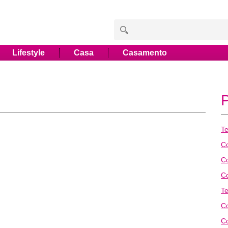
Lifestyle
Casa
Casamento
T
C
C
C
T
Co
C