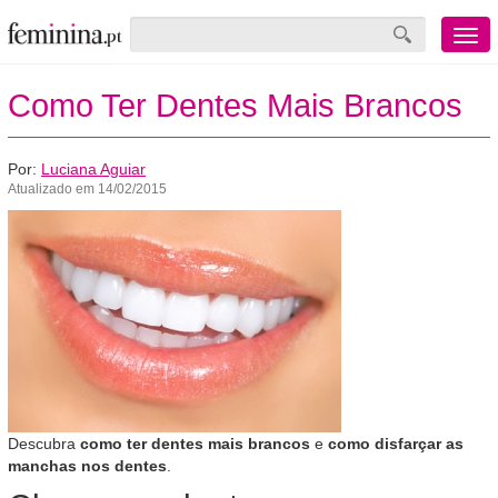
Menu
mobile
Como Ter Dentes Mais Brancos
Por:
Luciana Aguiar
Atualizado em 14/02/2015
Descubra
como ter dentes mais brancos
e
como disfarçar as
manchas nos dentes
.