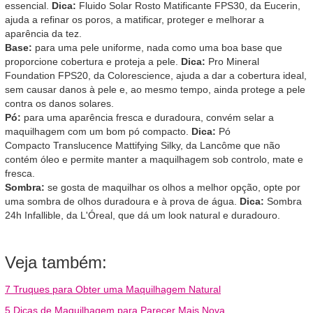
essencial.
Dica:
Fluido Solar Rosto Matificante FPS30, da Eucerin,
ajuda a refinar os poros, a matificar, proteger e melhorar a
aparência da tez.
Base:
para uma pele uniforme, nada como uma boa base que
proporcione cobertura e proteja a pele.
Dica:
Pro Mineral
Foundation FPS20, da Colorescience, ajuda a dar a cobertura ideal,
sem causar danos à pele e, ao mesmo tempo, ainda protege a pele
contra os danos solares.
Pó:
para uma aparência fresca e duradoura, convém selar a
maquilhagem com um bom pó compacto.
Dica:
Pó
Compacto Translucence Mattifying Silky, da Lancôme que não
contém óleo e permite manter a maquilhagem sob controlo, mate e
fresca.
Sombra:
se gosta de maquilhar os olhos a melhor opção, opte por
uma sombra de olhos duradoura e à prova de água.
Dica:
Sombra
24h Infallible, da L'Óreal, que dá um look natural e duradouro.
Veja também:
7 Truques para Obter uma Maquilhagem Natural
5 Dicas de Maquilhagem para Parecer Mais Nova