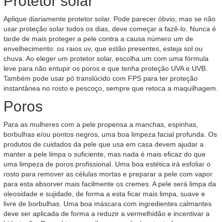
Protetor solar
Aplique diariamente protetor solar. Pode parecer óbvio, mas se não
usar proteção solar todos os dias, deve começar a fazê-lo. Nunca é
tarde de mais proteger a pele contra a causa número um de
envelhecimento: os raios uv, que estão presentes, esteja sol ou
chuva. Ao eleger um protetor solar, escolha um com uma fórmula
leve para não entupir os poros e que tenha proteção UVA e UVB.
Também pode usar pó translúcido com FPS para ter proteção
instantânea no rosto e pescoço, sempre que retoca a maquilhagem.
Poros
Para as mulheres com a pele propensa a manchas, espinhas,
borbulhas e/ou pontos negros, uma boa limpeza facial profunda. Os
produtos de cuidados da pele que usa em casa devem ajudar a
manter a pele limpa o suficiente, mas nada é mais eficaz do que
uma limpeza de poros profissional. Uma boa estética irá esfoliar o
rosto para remover as células mortas e preparar a pele com vapor
para esta absorver mais facilmente os cremes. A pele será limpa da
oleosidade e sujidade, de forma a esta ficar mais limpa, suave e
livre de borbulhas. Uma boa máscara com ingredientes calmantes
deve ser aplicada de forma a reduzir a vermelhidão e incentivar a