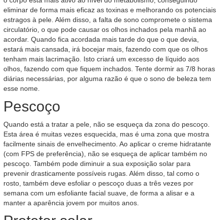
o corpo está mais ativo ao nível do metabolismo, conseguindo
eliminar de forma mais eficaz as toxinas e melhorando os potenciais
estragos à pele. Além disso, a falta de sono compromete o sistema
circulatório, o que pode causar os olhos inchados pela manhã ao
acordar. Quando fica acordada mais tarde do que o que devia,
estará mais cansada, irá bocejar mais, fazendo com que os olhos
tenham mais lacrimação. Isto criará um excesso de líquido aos
olhos, fazendo com que fiquem inchados. Tente dormir as 7/8 horas
diárias necessárias, por alguma razão é que o sono de beleza tem
esse nome.
Pescoço
Quando está a tratar a pele, não se esqueça da zona do pescoço.
Esta área é muitas vezes esquecida, mas é uma zona que mostra
facilmente sinais de envelhecimento. Ao aplicar o creme hidratante
(com FPS de preferência), não se esqueça de aplicar também no
pescoço. Também pode diminuir a sua exposição solar para
prevenir drasticamente possíveis rugas. Além disso, tal como o
rosto, também deve esfoliar o pescoço duas a três vezes por
semana com um esfoliante facial suave, de forma a alisar e a
manter a aparência jovem por muitos anos.