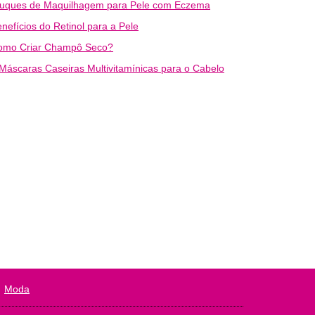
ruques de Maquilhagem para Pele com Eczema
nefícios do Retinol para a Pele
omo Criar Champô Seco?
Máscaras Caseiras Multivitamínicas para o Cabelo
Moda