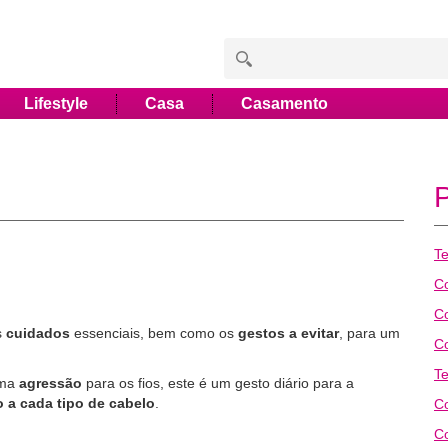
Lifestyle
Casa
Casamento
T
C
C
s
cuidados
essenciais, bem como os
gestos a evitar
, para um
C
T
uma
agressão
para os fios, este é um gesto diário para a
 a cada tipo de cabelo
.
Co
C