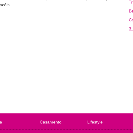
T
acóis.
Be
C
3 
a
Casamento
Lifestyle