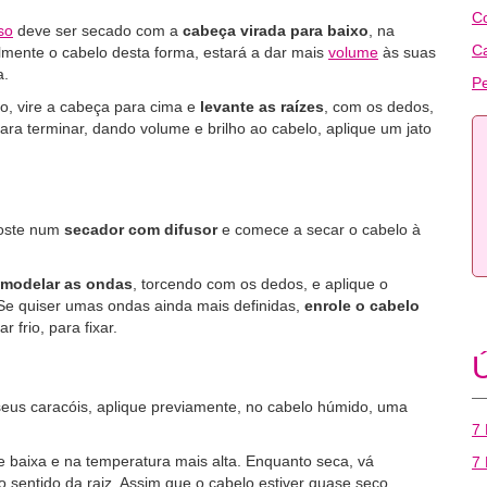
C
so
deve ser secado com a
cabeça virada para baixo
, na
C
lmente o cabelo desta forma, estará a dar mais
volume
às suas
a.
Pe
o, vire a cabeça para cima e
levante as raízes
, com os dedos,
ra terminar, dando volume e brilho ao cabelo, aplique um jato
poste num
secador com difusor
e comece a secar o cabelo à
modelar as ondas
, torcendo com os dedos, e aplique o
 Se quiser umas ondas ainda mais definidas,
enrole o cabelo
 frio, para fixar.
Ú
eus caracóis, aplique previamente, no cabelo húmido, uma
7 
e baixa e na temperatura mais alta. Enquanto seca, vá
7 
sentido da raiz. Assim que o cabelo estiver quase seco,