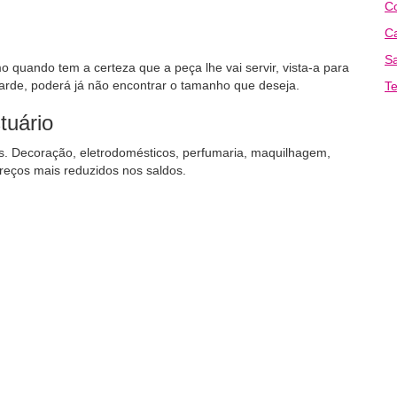
Co
Ca
Sa
quando tem a certeza que a peça lhe vai servir, vista-a para
 tarde, poderá já não encontrar o tamanho que deseja.
Te
tuário
s. Decoração, eletrodomésticos, perfumaria, maquilhagem,
preços mais reduzidos nos saldos.