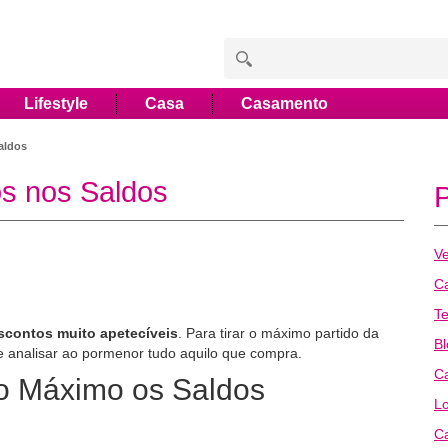
Lifestyle
Casa
Casamento
aldos
s nos Saldos
Ve
Ca
T
scontos muito apetecíveis
. Para tirar o máximo partido da
B
 e analisar ao pormenor tudo aquilo que compra.
Ca
ao Máximo os Saldos
L
Ca