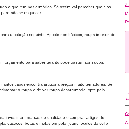
Z
 tudo o que tem nos armários. Só assim vai perceber quais os
a para não se esquecer.
Ma
R
ara a estação seguinte. Aposte nos básicos, roupa interior, de
 um orçamento para saber quanto pode gastar nos saldos.
muitos casos encontra artigos a preços muito tentadores. Se
perimentar a roupa e de ver roupa desarrumada, opte pela
Ú
Co
ara investir em marcas de qualidade e comprar artigos de
Ac
o, casacos, botas e malas em pele, jeans, óculos de sol e