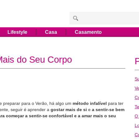
Lifestyle
Casa
Casamento
Mais do Seu Corpo
Su
V
C
se preparar para o Verão, há algo um
método infalível
para ter
Te
ente, seguir é aprender a
gostar mais de si
e
a sentir-se bem
ra começar a sentir-se confortável e a amar mais o seu
O
Lo
Co