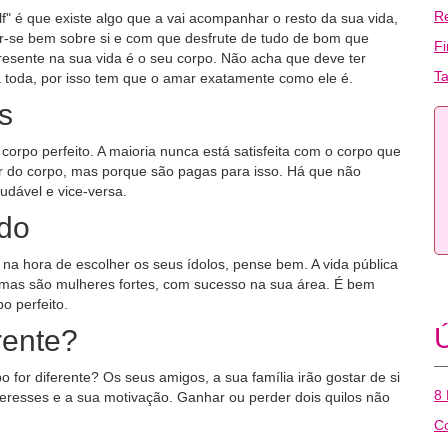
R
f" é que existe algo que a vai acompanhar o resto da sua vida,
tir-se bem sobre si e com que desfrute de tudo de bom que
F
presente na sua vida é o seu corpo. Não acha que deve ter
T
a toda, por isso tem que o amar exatamente como ele é.
s
corpo perfeito. A maioria nunca está satisfeita com o corpo que
 do corpo, mas porque são pagas para isso. Há que não
udável e vice-versa.
do
na hora de escolher os seus ídolos, pense bem. A vida pública
, mas são mulheres fortes, com sucesso na sua área. É bem
o perfeito.
Ú
rente?
o for diferente? Os seus amigos, a sua família irão gostar de si
8 
teresses e a sua motivação. Ganhar ou perder dois quilos não
Co