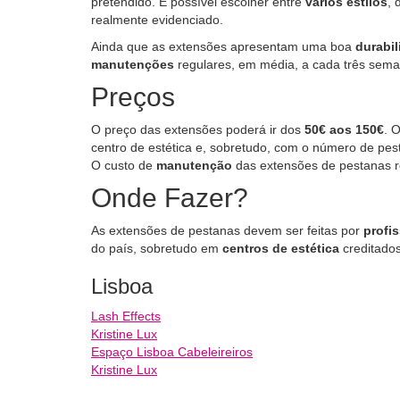
pretendido. É possível escolher entre
vários estilos
, 
realmente evidenciado.
Ainda que as extensões apresentam uma boa
durabi
manutenções
regulares, em média, a cada três sem
Preços
O preço das extensões poderá ir dos
50€ aos 150€
. 
centro de estética e, sobretudo, com o número de pest
O custo de
manutenção
das extensões de pestanas 
Onde Fazer?
As extensões de pestanas devem ser feitas por
profis
do país, sobretudo em
centros de estética
creditados
Lisboa
Lash Effects
Kristine Lux
Espaço Lisboa Cabeleireiros
Kristine Lux