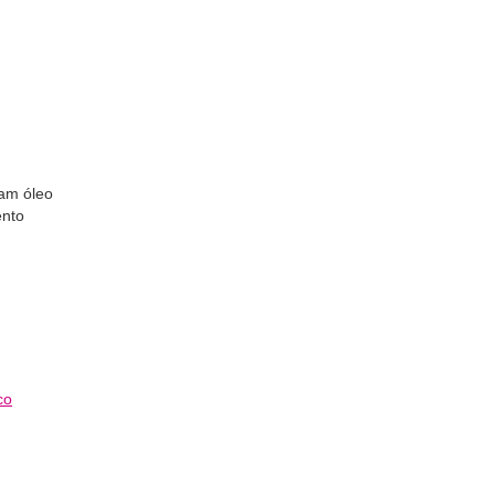
ham óleo
ento
co