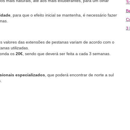
dos mais naturais, até aos mais exuberantes, para um olhar
T
Be
lidade
, para que o efeito inicial se mantenha, é necessário fazer
C
anas.
3 
Os valores das extensões de pestanas variam de acordo com o
anas utilizadas.
ronda os
20€
, sendo que deverá ser feita a cada 3 semanas.
sionais especializados
, que poderá encontrar de norte a sul
.