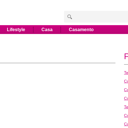
Lifestyle
Casa
Casamento
T
C
C
C
T
Co
C