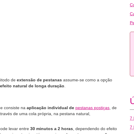
C
C
Pe
étodo de
extensão de pestanas
assume-se como a opção
efeito natural de longa duração
.
Ú
ue consiste na
aplicação individual de
pestanas postiças
, de
través de uma cola própria, na pestana natural,
7 
7 
ode levar entre
30 minutos a 2 horas
, dependendo do efeito