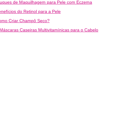
ruques de Maquilhagem para Pele com Eczema
nefícios do Retinol para a Pele
omo Criar Champô Seco?
Máscaras Caseiras Multivitamínicas para o Cabelo