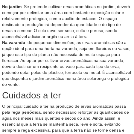
No jardim
: Se pretende cultivar ervas aromáticas no jardim, deverá
começar por delimitar uma área com bastante exposição solar e
relativamente protegida, com o auxílio de estacas. O espaço
destinado à produção irá depender da quantidade e do tipo de
ervas a semear. O solo deve ser seco, solto e poroso, sendo
aconselhável adicionar argila ou areia à terra.
Na varanda
: de pequenas dimensões, as ervas aromáticas são a
opção ideal para uma horta na varanda, seja em floreiras ou vasos,
já que este tipo de planta não necessita de muito espaço para
florescer. Ao optar por cultivar ervas aromáticas na sua varanda,
deverá destinar um recipiente ou vaso para cada tipo de erva,
podendo optar pelos de plástico, terracota ou metal. É aconselhável
que disponha o jardim aromático numa área solarenga e protegida
do vento.
Cuidados a ter
O principal cuidado a ter na produção de ervas aromáticas passa
pela
rega periódica
, sendo necessário reforçar as quantidades de
água nos meses mais quentes e secos do ano. Ainda assim, é
essencial que a terra se mantenha seca, leve e solta, evitando
sempre a rega excessiva, para que a terra não se torne densa e