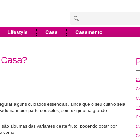
Lifestyle
Casa
Casamento
 Casa?
C
C
C
gurar alguns cuidados essenciais, ainda que o seu cultivo seja
T
ivado na maior parte dos solos, sem exigir uma grande
C
o
são algumas das variantes deste fruto, podendo optar por
C
ba como.
C