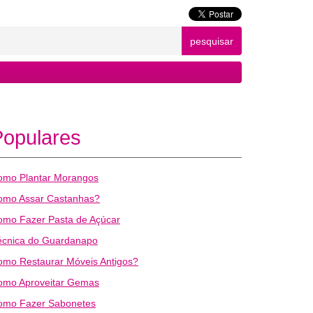
pesquisar
Populares
omo Plantar Morangos
omo Assar Castanhas?
omo Fazer Pasta de Açúcar
écnica do Guardanapo
omo Restaurar Móveis Antigos?
omo Aproveitar Gemas
omo Fazer Sabonetes