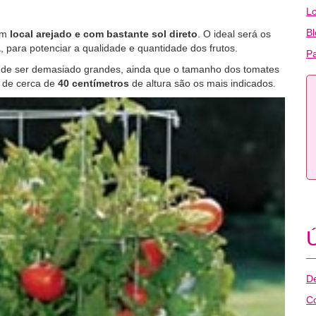
Lo
B
um
local arejado e com bastante sol direto
. O ideal será os
a
, para potenciar a qualidade e quantidade dos frutos.
P
m de ser demasiado grandes, ainda que o tamanho dos tomates
s de cerca de
40 centímetros
de altura são os mais indicados.
Ú
D
C