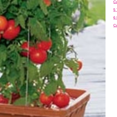
C
5 
6
Co