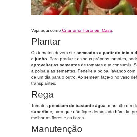
Veja aqui como
Criar uma Horta em Casa
.
Plantar
Os tomates devem ser
semeados a partir do início 
e junho
. Para produzir os seus próprios tomates, po
aproveitar as sementes
de tomates que consumiu. Se 
a polpa e as sementes. Peneire a polpa, lavando com
de um dia para o outro. Ao semear, faça-o no vaso def
transplantes.
Rega
Tomates
precisam de bastante água
, mas não em de
superfície
, para que não fique demasiado húmida, pr
molhar as flores e as flores.
Manutenção