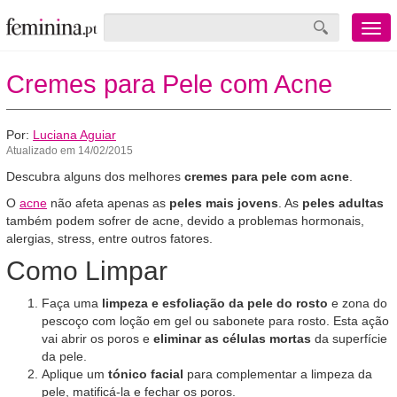
Menu
mobile
Cremes para Pele com Acne
Por:
Luciana Aguiar
Atualizado em 14/02/2015
Descubra alguns dos melhores
cremes para pele com acne
.
O
acne
não afeta apenas as
peles mais jovens
. As
peles adultas
também podem sofrer de acne, devido a problemas hormonais,
alergias, stress, entre outros fatores.
Como Limpar
Faça uma
limpeza e esfoliação da pele do rosto
e zona do
pescoço com loção em gel ou sabonete para rosto. Esta ação
vai abrir os poros e
eliminar as células mortas
da superfície
da pele.
Aplique um
tónico facial
para complementar a limpeza da
pele, matificá-la e fechar os poros.