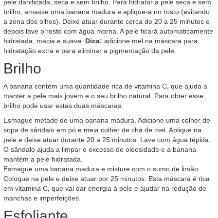
pele danificada, seca e sem brilho. Para hidratar a pele seca e sem
brilho, amasse uma banana madura e aplique-a no rosto (evitando
a zona dos olhos). Deixe atuar durante cerca de 20 a 25 minutos e
depois lave o rosto com água morna. A pele ficará automaticamente
hidratada, macia e suave.
Dica:
adicione mel na máscara para
hidratação extra e para eliminar a pigmentação da pele.
Brilho
A banana contém uma quantidade rica de vitamina C, que ajuda a
manter a pele mais jovem e o seu brilho natural. Para obter esse
brilho pode usar estas duas máscaras:
Esmague metade de uma banana madura. Adicione uma colher de
sopa de sândalo em pó e meia colher de chá de mel. Aplique na
pele e deixe atuar durante 20 a 25 minutos. Lave com água tépida.
O sândalo ajuda a limpar o excesso de oleosidade e a banana
mantém a pele hidratada.
Esmague uma banana madura e misture com o sumo de limão.
Coloque na pele e deixe atuar por 25 minutos. Esta máscara é rica
em vitamina C, que vai dar energia à pele e ajudar na redução de
manchas e imperfeições.
Esfoliante