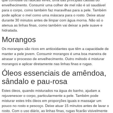
que combate os radicais livres, uma das principais causas do
envelhecimento. Consumir uma colher de mel não é só saudável
para o corpo, como também faz maravilhas para a pele. Também
pode aplicar o mel como uma máscara para o rosto. Deixe atuar
durante 30 minutos antes de limpar com água morna. Não só o
atenua as linhas finas, como também vai deixar a pele suave e
hidratada.
Morangos
Os morangos são ricos em antioxidantes que têm a capacidade de
manter a pele jovem. Consumir morangos é uma boa maneira de
atrasar o processo de envelhecimento. Outro método é misturar
morangos e aplicar diretamente nas linhas finas e rugas.
Óleos essenciais de amêndoa,
sândalo e pau-rosa
Estes óleos, quando misturados na água do banho, ajudam a
rejuvenescer o corpo, particularmente a pele. Também pode
misturar estes três óleos em proporções iguais e massajar um
pouco no rosto e pescoço. Deixe atuar 15 minutos antes de lavar o
rosto. Com o uso diário, as linhas finas, rugas ficarão visivelmente