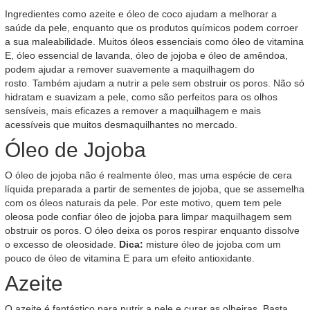
Ingredientes como azeite e óleo de coco ajudam a melhorar a
saúde da pele, enquanto que os produtos químicos podem corroer
a sua maleabilidade. Muitos óleos essenciais como óleo de vitamina
E, óleo essencial de lavanda, óleo de jojoba e óleo de amêndoa,
podem ajudar a remover suavemente a maquilhagem do
rosto. Também ajudam a nutrir a pele sem obstruir os poros. Não só
hidratam e suavizam a pele, como são perfeitos para os olhos
sensíveis, mais eficazes a remover a maquilhagem e mais
acessíveis que muitos desmaquilhantes no mercado.
Óleo de Jojoba
O óleo de jojoba não é realmente óleo, mas uma espécie de cera
líquida preparada a partir de sementes de jojoba, que se assemelha
com os óleos naturais da pele. Por este motivo, quem tem pele
oleosa pode confiar óleo de jojoba para limpar maquilhagem sem
obstruir os poros. O óleo deixa os poros respirar enquanto dissolve
o excesso de oleosidade.
Dica:
misture óleo de jojoba com um
pouco de óleo de vitamina E para um efeito antioxidante.
Azeite
O azeite é fantástico para nutrir a pele e curar as olheiras. Basta