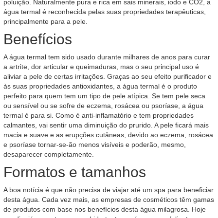
poluição. Naturalmente pura e rica em sais minerais, iodo e CO2, a
água termal é reconhecida pelas suas propriedades terapêuticas,
principalmente para a pele.
Benefícios
A água termal tem sido usado durante milhares de anos para curar
a artrite, dor articular e queimaduras, mas o seu principal uso é
aliviar a pele de certas irritações. Graças ao seu efeito purificador e
às suas propriedades antioxidantes, a água termal é o produto
perfeito para quem tem um tipo de pele atípica. Se tem pele seca
ou sensível ou se sofre de eczema, rosácea ou psoríase, a água
termal é para si. Como é anti-inflamatório e tem propriedades
calmantes, vai sentir uma diminuição do prurido. A pele ficará mais
macia e suave e as erupções cutâneas, devido ao eczema, rosácea
e psoríase tornar-se-ão menos visíveis e poderão, mesmo,
desaparecer completamente.
Formatos e tamanhos
A boa notícia é que não precisa de viajar até um spa para beneficiar
desta água. Cada vez mais, as empresas de cosméticos têm gamas
de produtos com base nos benefícios desta água milagrosa. Hoje