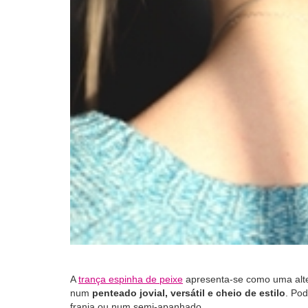
A
trança espinha de peixe
apresenta-se como uma alt
num
penteado jovial, versátil e cheio de estilo
. Pod
franja ou num semi-apanhado.