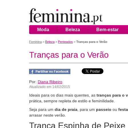
Moda
Beleza
Bem-estar
Feminina
>
Beleza
>
Penteados
>
Tranças para o Verão
Tranças para o Verão
Por:
Diana Ribeiro
Atualizado em 14/02/2015
Ideais para os dias mais quentes, as
tranças para o 
prática, sempre repleta de estilo e feminilidade.
Seja para um
dia de praia
, para um
passeio
ou
fest
arrasar neste verão.
Trança Espinha de Peixe