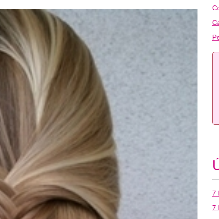
C
C
Pe
Ú
7 
7 