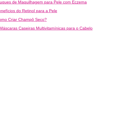
ruques de Maquilhagem para Pele com Eczema
nefícios do Retinol para a Pele
omo Criar Champô Seco?
Máscaras Caseiras Multivitamínicas para o Cabelo