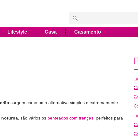
Lifestyle
Casa
Casamento
T
C
C
verão
surgem como uma alternativa simples e extremamente
C
T
a noturna
, são vários os
penteados com tranças
, perfeitos para
Co
C