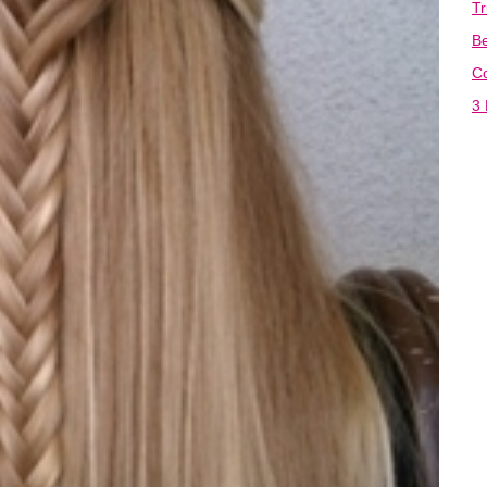
T
Be
C
3 