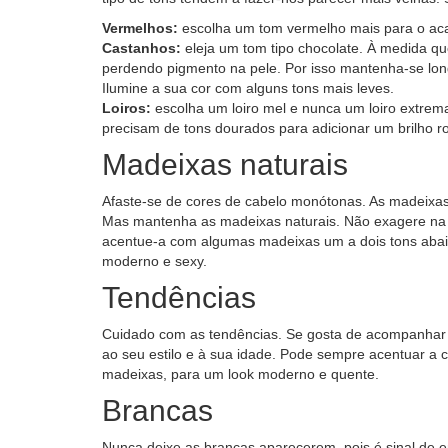
Vermelhos:
escolha um tom vermelho mais para o aca
Castanhos:
eleja um tom tipo chocolate. À medida 
perdendo pigmento na pele. Por isso mantenha-se lon
Ilumine a sua cor com alguns tons mais leves.
Loiros:
escolha um loiro mel e nunca um loiro extrem
precisam de tons dourados para adicionar um brilho r
Madeixas naturais
Afaste-se de cores de cabelo monótonas. As madeixas
Mas mantenha as madeixas naturais. Não exagere na
acentue-a com algumas madeixas um a dois tons abai
moderno e sexy.
Tendências
Cuidado com as tendências. Se gosta de acompanhar 
ao seu estilo e à sua idade. Pode sempre acentuar a
madeixas, para um look moderno e quente.
Brancas
Nunca deixe as brancas aparecerem, pois é sinal de