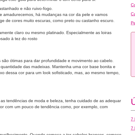
C
stanhado e não ruivo-fogo.
C
que amadurecemos, há mudanças na cor da pele e vamos
ge de cores muito escuras, como preto ou castanho escuro.
Pe
amente claro ou mesmo platinado. Especialmente as loiras
osado à tez do rosto
 são ótimas para dar profundidade e movimento ao cabelo.
 quantidade das madeixas. Mantenha uma cor base bonita e
xo dessa cor para um look sofisticado, mas, ao mesmo tempo,
Ú
as tendências de moda e beleza, tenha cuidado de as adequar
 cor com um pouco de tendência como, por exemplo, com
7 
7 
 envelhecimento. Quando começa a ter cabelos brancos, comece