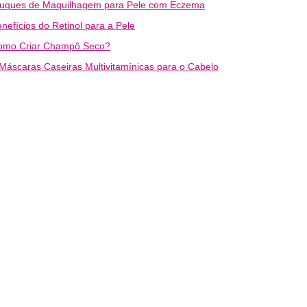
ruques de Maquilhagem para Pele com Eczema
nefícios do Retinol para a Pele
omo Criar Champô Seco?
Máscaras Caseiras Multivitamínicas para o Cabelo