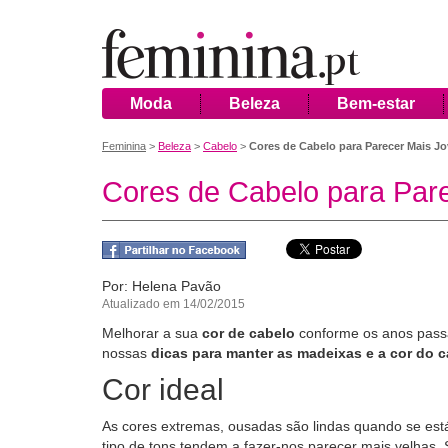
Moda
Beleza
Bem-estar
Feminina
>
Beleza
>
Cabelo
>
Cores de Cabelo para Parecer Mais J
Cores de Cabelo para Par
Por: Helena Pavão
Atualizado em 14/02/2015
Melhorar a sua
cor de cabelo
conforme os anos pas
nossas
dicas para manter as madeixas e a cor do c
Cor ideal
As cores extremas, ousadas são lindas quando se es
tipo de tons tendem a fazer-nos parecer mais velhas. 