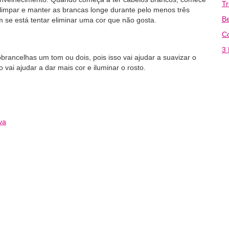
T
i limpar e manter as brancas longe durante pelo menos três
Be
se está tentar eliminar uma cor que não gosta.
C
3 
rancelhas um tom ou dois, pois isso vai ajudar a suavizar o
o vai ajudar a dar mais cor e iluminar o rosto.
va