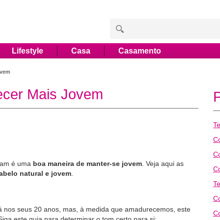
Lifestyle
Casa
Casamento
ovem
ecer Mais Jovem
T
C
C
sam é uma
boa maneira de manter-se jovem
. Veja aqui as
C
abelo natural e jovem
.
T
Co
tá nos seus 20 anos, mas, à medida que amadurecemos, este
C
Siga este guia para determinar o tom certo para si: