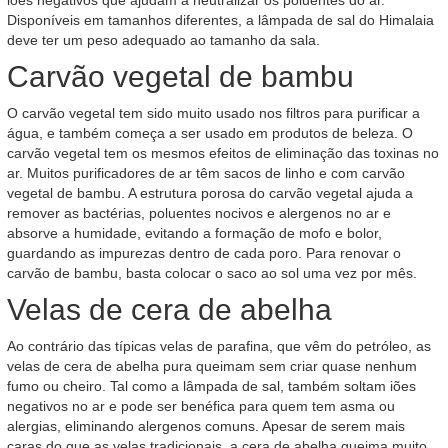
iões negativos que ajudam a neutralizar os poluentes do ar.
Disponíveis em tamanhos diferentes, a lâmpada de sal do Himalaia
deve ter um peso adequado ao tamanho da sala.
Carvão vegetal de bambu
O carvão vegetal tem sido muito usado nos filtros para purificar a
água, e também começa a ser usado em produtos de beleza. O
carvão vegetal tem os mesmos efeitos de eliminação das toxinas no
ar. Muitos purificadores de ar têm sacos de linho e com carvão
vegetal de bambu. A estrutura porosa do carvão vegetal ajuda a
remover as bactérias, poluentes nocivos e alergenos no ar e
absorve a humidade, evitando a formação de mofo e bolor,
guardando as impurezas dentro de cada poro. Para renovar o
carvão de bambu, basta colocar o saco ao sol uma vez por mês.
Velas de cera de abelha
Ao contrário das típicas velas de parafina, que vêm do petróleo, as
velas de cera de abelha pura queimam sem criar quase nenhum
fumo ou cheiro. Tal como a lâmpada de sal, também soltam iões
negativos no ar e pode ser benéfica para quem tem asma ou
alergias, eliminando alergenos comuns. Apesar de serem mais
caras do que as velas tradicionais, a cera de abelha queima muito