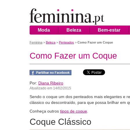
Moda
Beleza
Bem-estar
Feminina
>
Beleza
>
Penteados
>
Como Fazer um Coque
Como Fazer um Coque
Por:
Diana Ribeiro
Atualizado em 14/02/2015
Sendo o coque um dos penteados mais elegantes e repl
clássico ou descontraído, para que possa brilhar em q
Conheça outros
tipos de coque
.
Coque Clássico