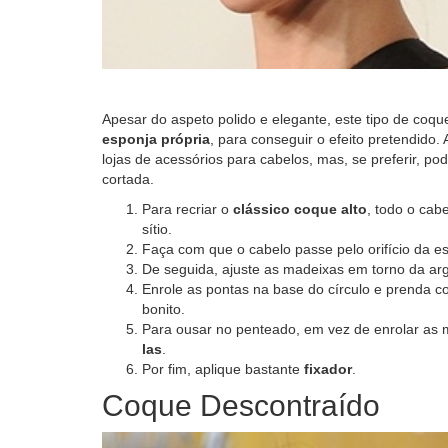
Apesar do aspeto polido e elegante, este tipo de coqu
esponja própria
, para conseguir o efeito pretendido.
lojas de acessórios para cabelos, mas, se preferir, po
cortada.
Para recriar o
clássico coque alto
, todo o cab
sítio.
Faça com que o cabelo passe pelo orifício da e
De seguida, ajuste as madeixas em torno da ar
Enrole as pontas na base do círculo e prenda
bonito.
Para ousar no penteado, em vez de enrolar as
las
.
Por fim, aplique bastante
fixador
.
Coque Descontraído