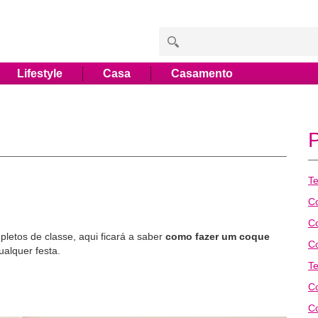
Lifestyle
Casa
Casamento
T
C
C
etos de classe, aqui ficará a saber
como fazer um coque
C
ualquer festa.
T
Co
C