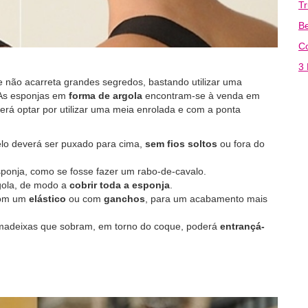
T
Be
C
3 
e não acarreta grandes segredos, bastando utilizar uma
 As esponjas em
forma de argola
encontram-se à venda em
derá optar por utilizar uma meia enrolada e com a ponta
elo deverá ser puxado para cima,
sem fios soltos
ou fora do
sponja, como se fosse fazer um rabo-de-cavalo.
gola, de modo a
cobrir toda a esponja
.
 com um
elástico
ou com
ganchos
, para um acabamento mais
 madeixas que sobram, em torno do coque, poderá
entrançá-