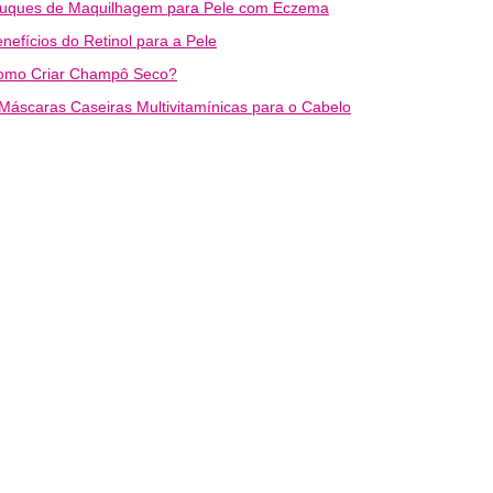
ruques de Maquilhagem para Pele com Eczema
nefícios do Retinol para a Pele
omo Criar Champô Seco?
Máscaras Caseiras Multivitamínicas para o Cabelo