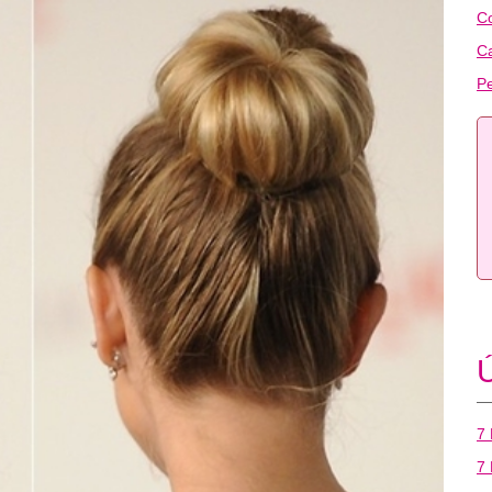
C
C
Pe
Ú
7 
7 