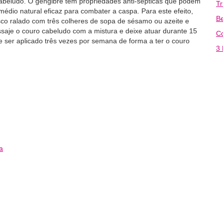
beludo. O gengibre tem propriedades anti-sépticas que podem
T
médio natural eficaz para combater a caspa. Para este efeito,
Be
sco ralado com três colheres de sopa de sésamo ou azeite e
saje o couro cabeludo com a mistura e deixe atuar durante 15
C
e ser aplicado três vezes por semana de forma a ter o couro
3 
a