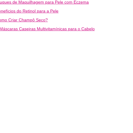
ruques de Maquilhagem para Pele com Eczema
nefícios do Retinol para a Pele
omo Criar Champô Seco?
Máscaras Caseiras Multivitamínicas para o Cabelo