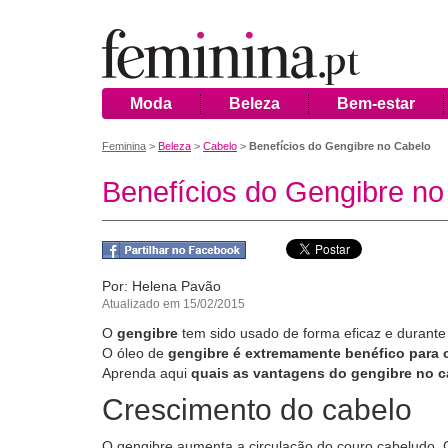
Moda
Beleza
Bem-estar
Feminina
>
Beleza
>
Cabelo
>
Benefícios do Gengibre no Cabelo
Benefícios do Gengibre no
Por: Helena Pavão
Atualizado em 15/02/2015
O
gengibre
tem sido usado de forma eficaz e durant
O óleo de
gengibre é extremamente benéfico para 
Aprenda aqui
quais as vantagens do gengibre no c
Crescimento do cabelo
O gengibre aumenta a circulação do couro cabeludo. C