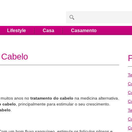
Lifestyle
Casa
Casamento
 Cabelo
T
C
C
e muitos anos no
tratamento do cabelo
na medicina alternativa.
C
o cabelo
, principalmente para estimular o seu crescimento.
abelo
.
T
Co
C
om um bom fluxo sanguíneo, estimula os folículos pilosos e,