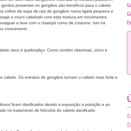
C
 gordos presentes no gengibre são benéficos para o cabelo
ma colher de sopa de raiz de gengibre numa tigela pequena e
C
assaje o couro cabeludo com esta mistura em movimentos
Pe
 Enxaguar e lave com o champô como de costume. Isto irá
eu crescimento.
abelo seco e quebradiço. Como contém vitaminas, zinco e
e cabelo. Os extratos de gengibre tornam o cabelo mais forte e
Ú
losos ficam danificados devido à exposição à poluição e ao
zado no tratamento de folículos do cabelo danificado.
7 
7 