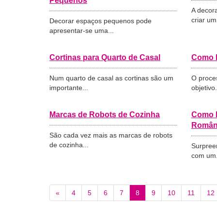
Pequenos
A decora
criar um.
Decorar espaços pequenos pode
apresentar-se uma...
Cortinas para Quarto de Casal
Como P
Num quarto de casal as cortinas são um
O proce
importante...
objetivo.
Marcas de Robots de Cozinha
Como 
Român
São cada vez mais as marcas de robots
de cozinha...
Surpree
com um.
«
4
5
6
7
8
9
10
11
12