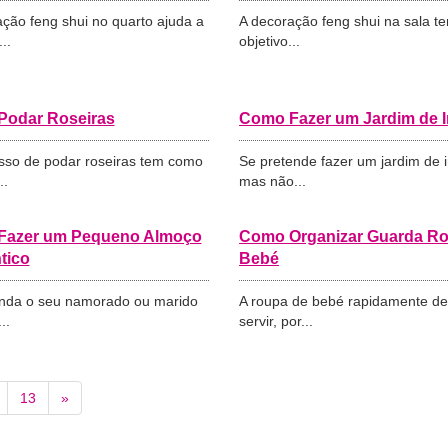
ção feng shui no quarto ajuda a
A decoração feng shui na sala 
..
objetivo...
odar Roseiras
Como Fazer um Jardim de 
sso de podar roseiras tem como
Se pretende fazer um jardim de 
..
mas não...
Fazer um Pequeno Almoço
Como Organizar Guarda R
tico
Bebé
nda o seu namorado ou marido
A roupa de bebé rapidamente de
..
servir, por...
13
»