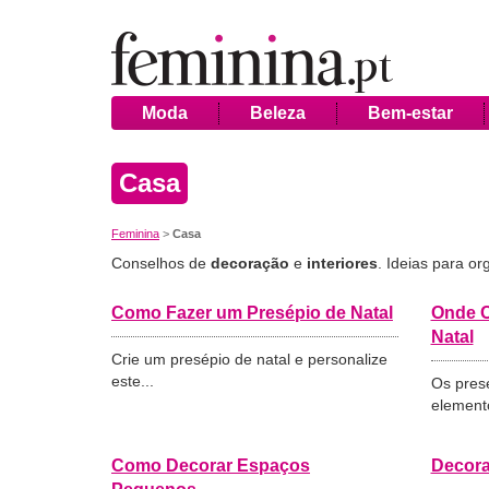
Moda
Beleza
Bem-estar
Casa
Feminina
>
Casa
Conselhos de
decoração
e
interiores
. Ideias para or
Como Fazer um Presépio de Natal
Onde C
Natal
Crie um presépio de natal e personalize
este...
Os presé
elemento
Como Decorar Espaços
Decora