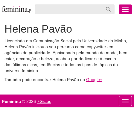
Menu
mobile
Helena Pavão
Licenciada em Comunicação Social pela Universidade do Minho,
Helena Pavão iniciou o seu percurso como copywriter em
agências de publicidade. Apaixonada pelo mundo da moda, bem-
estar, decoração e beleza, acabou por dedicar-se à escrita
das últimas dicas, tendências e todos os tipos de tópicos do
universo feminino.
Também pode encontrar Helena Pavão no
Google+
.
Beleza
Bem-estar
Feminina
© 2026
7Graus
Men
Foot
Casa
Casamento
mobi
Lifestyle
Moda