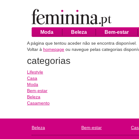
Moda
Beleza
Bem-estar
A página que tentou aceder não se encontra disponível.
Voltar à
homepage
ou navegue pelas categorias disponív
categorias
Lifestyle
Casa
Moda
Bem-estar
Beleza
Casamento
Beleza
Bem-estar
Cas