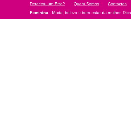
Detectou um Erro?
Quem Somos
Contactos
Feminina
- Moda, beleza e bem-estar da mulher. Dicas